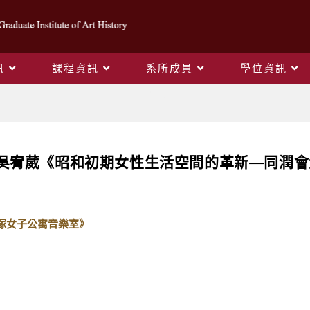
訊
課程資訊
系所成員
學位資訊
Blog
學位考：吳宥葳《昭和初期女性生活空間的革新—同
塚女子公寓音樂室》