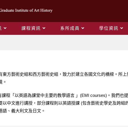
訊
課程資訊
系所成員
學位資訊
外國學生
有東方藝術史組和西方藝術史組，致力於建立各國文化的橋樑。所上
境。
課程「以英語為課堂中主要的教學語言 」(EMI courses)。我
以中文進行講授，部分課程則以英語授課 (包含藝術史學史及跨組的
德語、義大利文及日文。