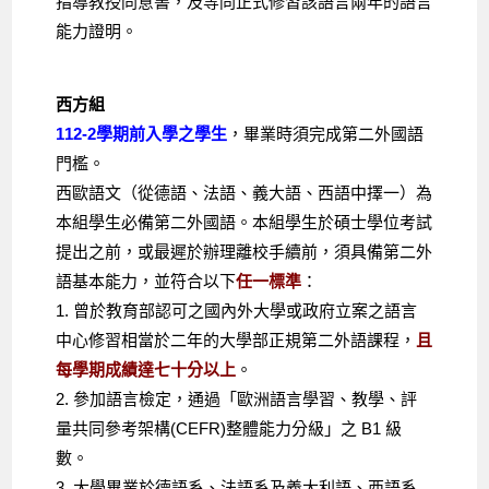
指導教授同意書，及等同正式修習該語言兩年的語言
能力證明。
西方組
112-2學期前入學之學生
，畢業時須完成第二外國語
門檻。
西歐語文（從德語、法語、義大語、西語中擇一）為
本組學生必備第二外國語。本組學生於碩士學位考試
提出之前，或最遲於辦理離校手續前，須具備第二外
語基本能力，並符合以下
任一標準
：
1. 曾於教育部認可之國內外大學或政府立案之語言
中心修習相當於二年的大學部正規第二外語課程，
且
每學期成績達七十分以上
。
2. 參加語言檢定，通過「歐洲語言學習、教學、評
量共同參考架構(CEFR)整體能力分級」之 B1 級
數。
3. 大學畢業於德語系、法語系及義大利語、西語系