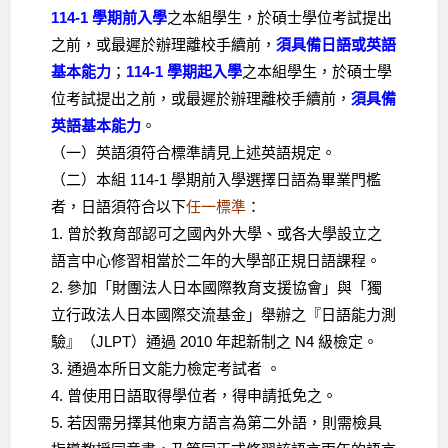
114-1 學期前入學
之本組學生，於碩士學位考試提出
之前，或最遲於辦理離校手續前，
須具備日語或英語
基本能力
；
114-1 學期起入學
之本組學生，於碩士學
位考試提出之前，或最遲於辦理離校手續前，
須具備
英語基本能力
。
（一）英語須符合標準請見上述英語規定。
（二）本組 114-1 學期前入學選擇日語為畢業門檻
者，日語須符合以下
任一標準
：
1. 曾於教育部認可之國內外大學、或各大學設立之
語言中心修習相當於二年的大學部正規日語課程。
2. 參加「財團法人日本國際教育支援協會」與「獨
立行政法人日本國際交流基金」舉辦之『日語能力測
驗』（JLPT）通過 2010 年起新制之 N4 級檢定。
3. 通過本所日文能力檢定考試者 。
4. 曾使用日語取得學位者，得申請抵免之。
5. 若因需另擇其他東方語言為第二外語，則需檢具