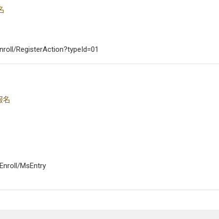
名
/Enroll/RegisterAction?typeId=01
報名
//Enroll/MsEntry