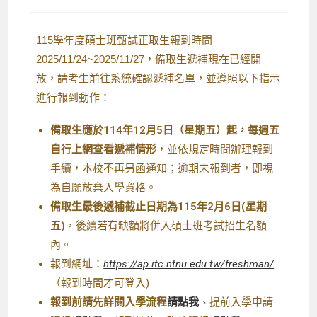
115學年度碩士班甄試正取生報到時間
2025/11/24~2025/11/27，備取生遞補現在已經開
放，請考生前往系統確認遞補名單，並遵照以下指示
進行報到動作：
備取生應於114年12月5日（星期五）起，每週五
自行上網查看遞補情形
，並依規定時間辦理報到
手續，本校不再另函通知；逾期未報到者，即視
為自願放棄入學資格。
備取生最後遞補截止日期為115年2月6日(星期
五)
，後續若有缺額將併入碩士班考試招生名額
內。
報到網址：
https://ap.itc.ntnu.edu.tw/freshman/
（報到時間才可登入)
報到前請先詳閱入學流程
請點我
、提前入學申請